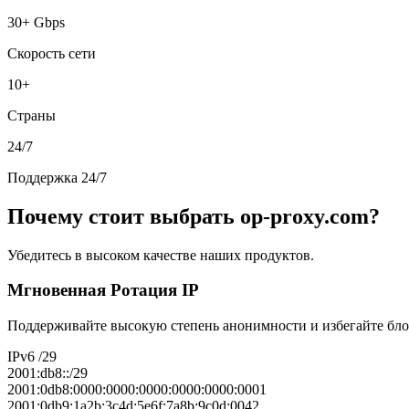
30+ Gbps
Скорость сети
10+
Страны
24/7
Поддержка 24/7
Почему стоит выбрать op-proxy.com?
Убедитесь в высоком качестве наших продуктов.
Мгновенная Ротация IP
Поддерживайте высокую степень анонимности и избегайте блок
IPv6 /29
2001:db8::/29
2001:0db8:0000:0000:0000:0000:0000:0001
2001:0db9:1a2b:3c4d:5e6f:7a8b:9c0d:0042