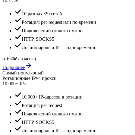
10 × /29
10 разных /29 сетей
Ротация: per-request или по времени
Подключений сколько нужно
HTTP, SOCKS5
Логин/пароль и IP — одновременно
от
650
₽ /
в месяц
Подробнее
Самый популярный
Ротационные IPv4 прокси
10 000+ IPs
10 000+ IP-адресов в ротации
Ротация: per-request
Подключений сколько нужно
HTTP, SOCKS5
Логин/пароль и IP — одновременно