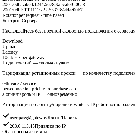
2001:0dba:abcd:1234:5678:9abc:def0:00a3
2001:0dbf:ffff:1111:2222:3333:4444:00b7
Rotation
per request · time-based
Быстрые Сервера
Наслаждайтесь безупречной скоростью подключения с сервера
Download
Upload
Latency
10
Gbps · per gateway
Подключений — сколько нужно
Тарификация ротационных прокси — по количеству подключений
∞
threads / service
per-connection pricing
no purchase cap
Логин/пароль и IP — одновременно
Авторизация по логину/паролю и whitelist IP работают паралл
user:pass@gateway
Логин/Пароль
203.0.113.45
Привязка по IP
Оба способа активны