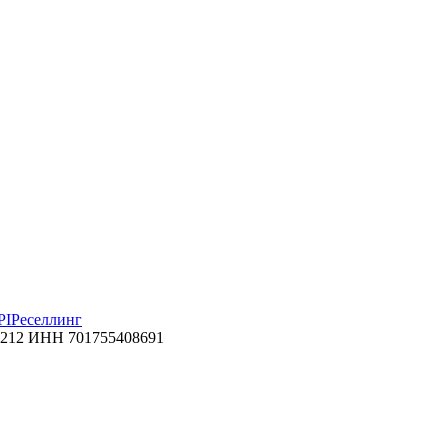
PI
Реселлинг
212 ИНН 701755408691