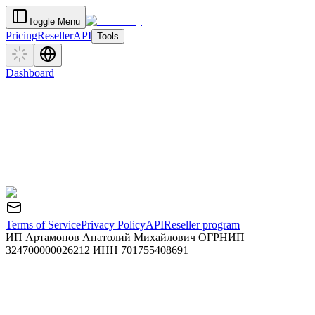
Toggle Menu
Pricing
Reseller
API
Tools
Dashboard
Terms of Service
Privacy Policy
API
Reseller program
ИП Артамонов Анатолий Михайлович ОГРНИП
324700000026212 ИНН 701755408691